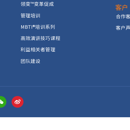
培训课程
领越®领导力
Everything DiSC®
凝聚高管团队的五大行为
领变™变革促成
管理培训
MBTI®培训系列
高效演讲技巧课程
利益相关者管理