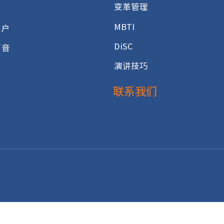
专业服务
前沿洞察
高潜人才发展方案
成功案例
测评介绍
领导与管理
高管教练
建立高效团队
变革管理
客户
MBTI
合作客户
DiSC
客户声音
演讲技巧