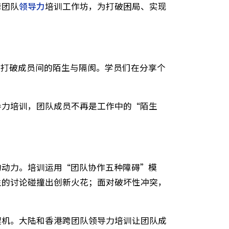
。但地域文化差异、沟通习惯不同等问题，导致团队内
陆和香港跨团队
领导力
培训工作坊，为打破困局、实现
的互动活动打破成员间的陌生与隔阂。学员们在分享个
情感需求。
跨团队领导力培训，团队成员不再是工作中的“陌生
化为协作的动力。培训运用“团队协作五种障碍”模
通过建设性的讨论碰撞出创新火花；面对破坏性冲突，