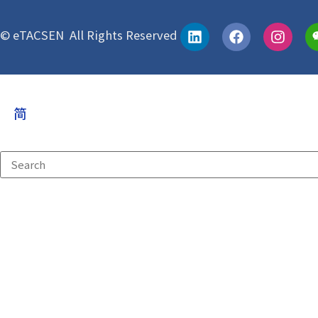
《Everything DiSC®》培训师认证
© eTACSEN All Rights Reserved
简