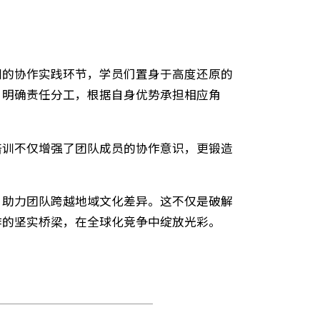
动工作的契机。大陆和香港跨团队领导力培训让团队成
力。在培训的协作实践环节，学员们置身于高度还原的
理解需求；明确责任分工，根据自身优势承担相应角
队领导力培训不仅增强了团队成员的协作意识，更锻造
统化培训，助力团队跨越地域文化差异。这不仅是破解
起信任协作的坚实桥梁，在全球化竞争中绽放光彩。