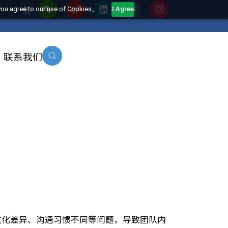
简
his website, you agree to our use of Cookies。
I Agree
沿洞察
联系我们