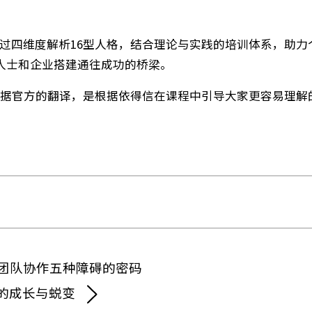
了解上司和下属的性格类型，建立独特领导风格，实现职位
岗位无法让他发挥优势，因此帮助小马调整岗位，成功留
他们通过MBTI理解彼此性格差异，化解工作冲突，成为
对个人的职业发展、自我认知和人际关系改善具有重要
化。
具，通过四维度解析16型人格，结合理论与实践的培训
职场人士和企业搭建通往成功的桥梁。
完全根据官方的翻译，是根据依得信在课程中引导大家更