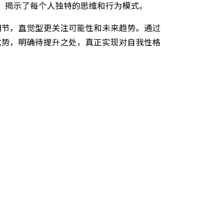
感(S)与直觉(N)、理性(T)与感性(F)、系统(J)与弹性
等多个层面，揭示了每个人独特的思维和行为模式。
重事实和细节，直觉型更关注可能性和未来趋势。通过
自身性格优势，明确待提升之处，真正实现对自我性格