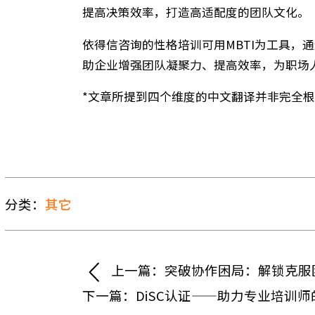
得费劲和力不从心，通过MBTI学习，
了解小马的性格，知道规矩繁多、稳定的
划的人，Peter是喜欢拖延事情的人，
这些真实案例充分证明，性格培训不仅
提高决策效率，打造高适配度的团队文
依得信咨询的性格培训可用MBTI为工
助企业增强团队凝聚力、提高效率，为
*文章所提到四个维度的中文翻译并非