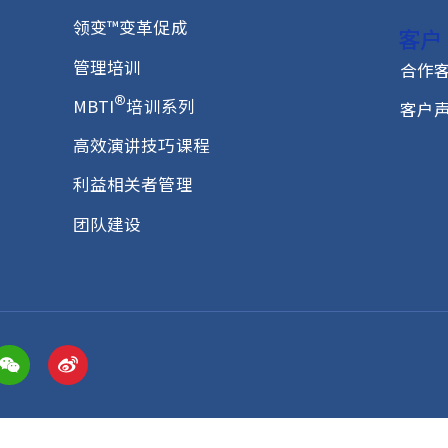
培训课程
®
领越
领导力
®
Everything DiSC
凝聚高管团队的五大行为
领变™变革促成
管理培训
®
MBTI
培训系列
高效演讲技巧课程
利益相关者管理