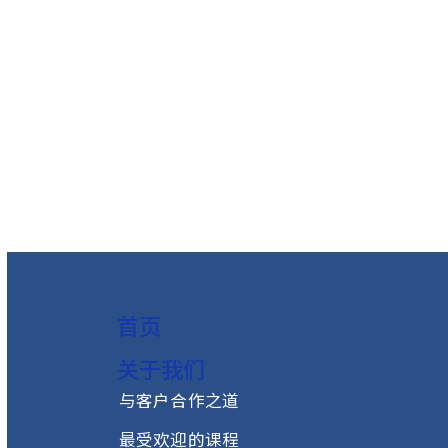
分类：
其它
上一篇：突破协作困局：解锁
下一篇：DiSC认证——助力专业