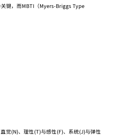
中，82%因人际沟通不良导致工作不称职；国内数据
训
显得尤为关键，而MBTI（Myers-Briggs Type
作。​