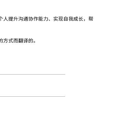
再次晋升；真实案例2：企业的管理人员通过MBTI
住关键人才；真实案例3：Sally是一个很有时间规
最佳拍档。
意义，还能帮助企业提升团队凝聚力，优化人员配置，
体系，助力个人提升沟通协作能力、实现自我成长，帮
容易理解的方式而翻译的。