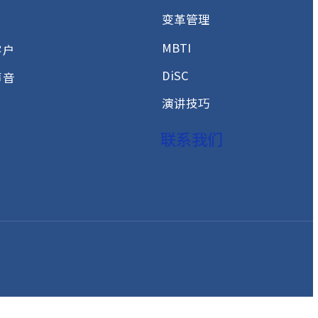
专业服务
前沿洞察
高潜人才发展方案
成功案例
测评介绍
领导与管理
高管教练
建立高效团队
变革管理
客户
MBTI
合作客户
DiSC
客户声音
演讲技巧
联系我们