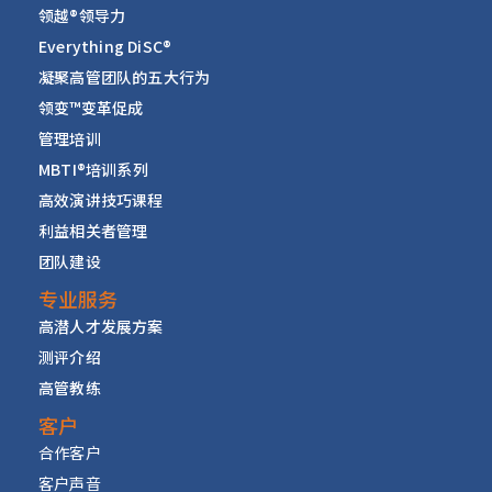
领越
®
领导力
Everything DiSC
®
凝聚高管团队的五大行为
领变™变革促成
管理培训
MBTI
®
培训系列
高效演讲技巧课程
利益相关者管理
团队建设
专业服务
高潜人才发展方案
测评介绍
高管教练
客户
合作客户
客户声音